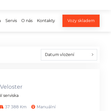
Vozy skladem
ů
Servis
O nás
Kontakty
Datum vložení
Veloster
W serviska
37 388 Km
Manuální