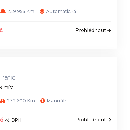
229 955 Km
Automatická
č
Prohlédnout
rafic
9 míst
232 600 Km
Manuální
Kč
Prohlédnout
vč. DPH