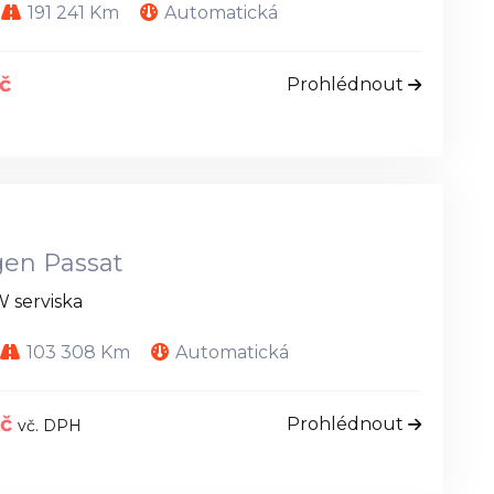
191 241 Km
Automatická
č
Prohlédnout
en Passat
W serviska
103 308 Km
Automatická
Kč
Prohlédnout
vč. DPH