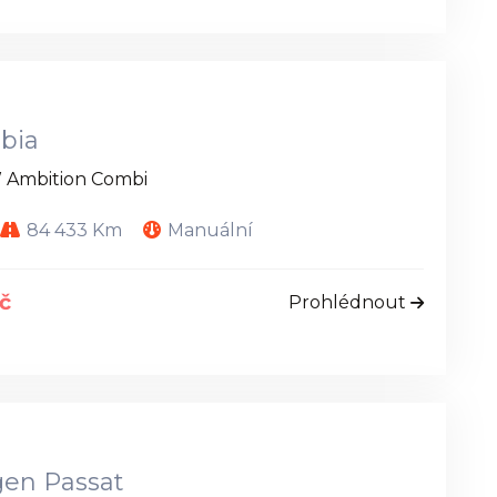
bia
W Ambition Combi
84 433 Km
Manuální
č
Prohlédnout
en Passat