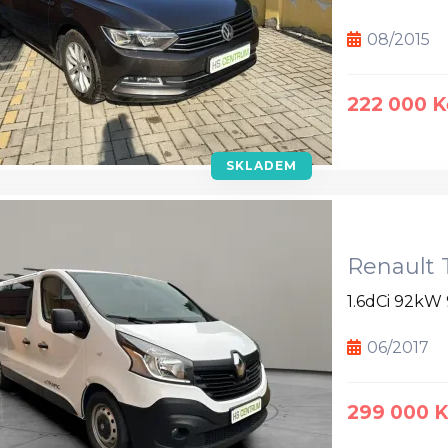
08/2015
222 000 K
SKLADEM
Renault T
1.6dCi 92kW 
06/2017
299 000 