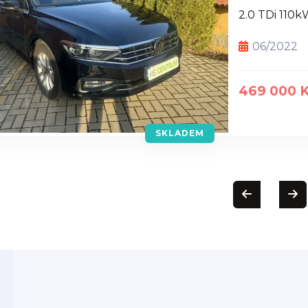
2.0 TDi 110k
06/2022
469 000 
SKLADEM