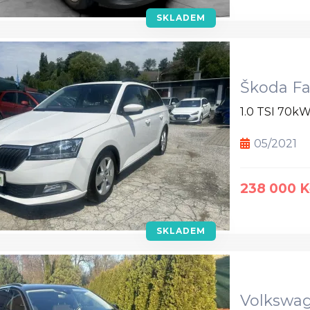
SKLADEM
Škoda Fa
1.0 TSI 70k
05/2021
238 000 K
SKLADEM
Volkswag