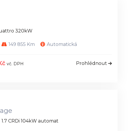
Quattro 320kW
149 855 Km
Automatická
 Kč
Prohlédnout
vč. DPH
tage
e 1.7 CRDi 104kW automat