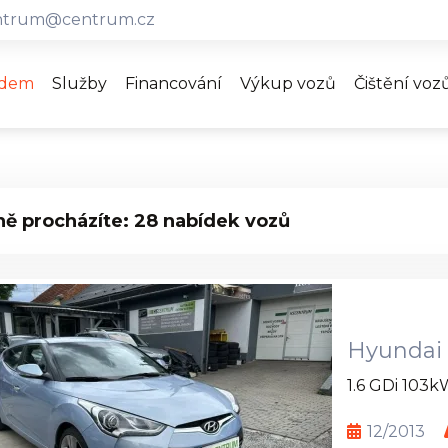
ntrum@centrum.cz
adem
Služby
Financování
Výkup vozů
Čištění voz
ně procházíte: 28 nabídek vozů
Hyundai 
1.6 GDi 103k
12/2013