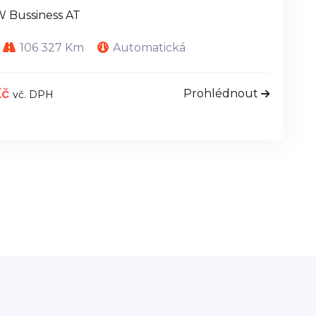
W Bussiness AT
106 327 Km
Automatická
Kč
Prohlédnout
vč. DPH