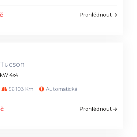
č
Prohlédnout
 Tucson
0kW 4x4
56 103 Km
Automatická
Kč
Prohlédnout