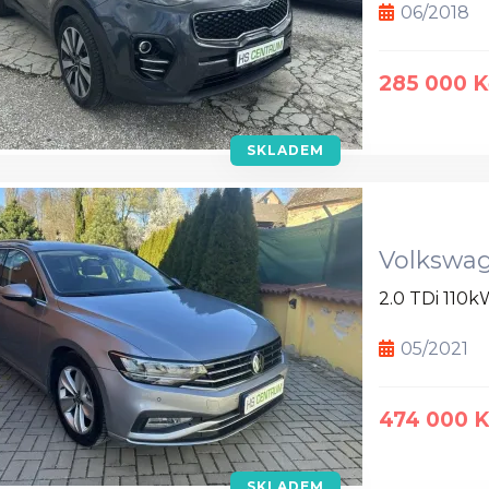
06/2018
285 000 K
SKLADEM
Volkswag
2.0 TDi 110k
05/2021
474 000 
SKLADEM