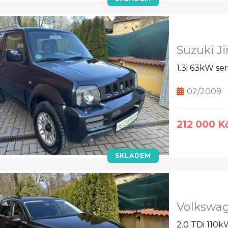
Suzuki J
1.3i 63kW ser
02/2009
212 000 K
SKLADEM
Volkswag
2.0 TDi 110