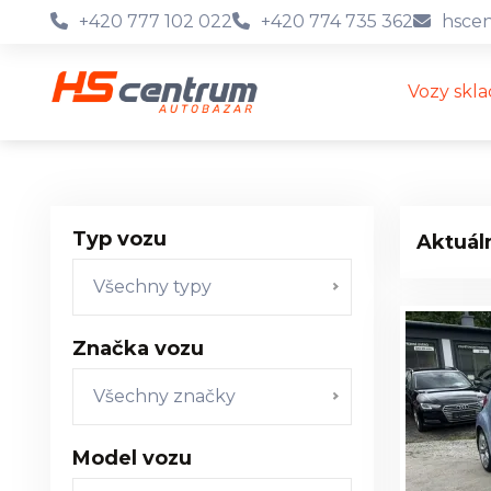
+420 777 102 022
+420 774 735 362
hsce
Vozy skl
Typ vozu
Aktuál
Všechny typy
Značka vozu
Všechny značky
Model vozu