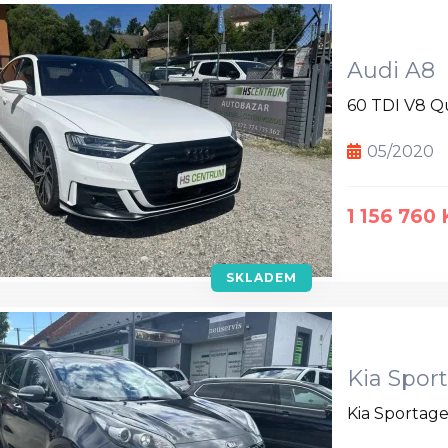
Audi A8
60 TDI V8 
05/2020
1 156 760
SKLADEM
Kia Spor
Kia Sportag