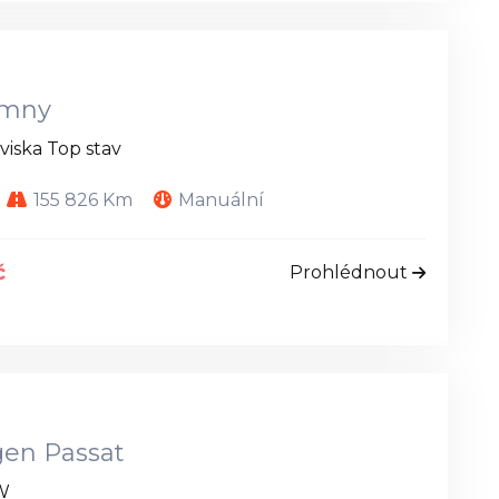
imny
viska Top stav
155 826 Km
Manuální
č
Prohlédnout
en Passat
kW