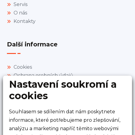
Servis
O nás
Kontakty
Další informace
Cookies
Ochrana osobních údajů
Nastavení soukromí a
Zavolejte nám
cookies
+420 777 102 022
+420 774 735 362
Souhlasem se sdílením dat nám poskytnete
informace, které potřebujeme pro zlepšování,
Doubravy 25 , Březůvky 763 45
analýzu a marketing napříč těmito webovými